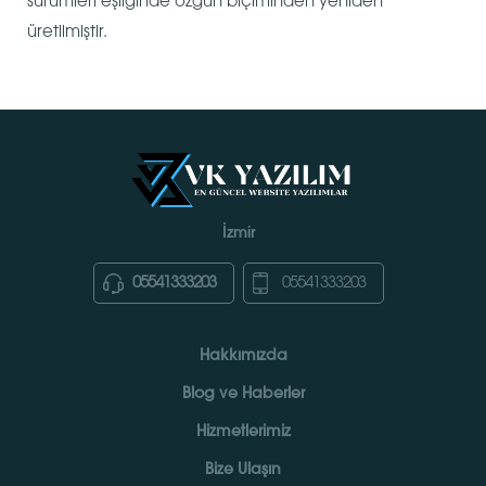
sürümleri eşliğinde özgün biçiminden yeniden
üretilmiştir.
İzmir
05541333203
05541333203
Hakkımızda
Blog ve Haberler
Hizmetlerimiz
Bize Ulaşın