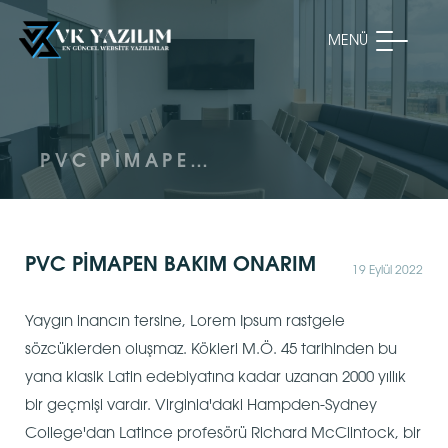
MENÜ
PVC PİMAPEN BAKIM ONARIM
PVC PİMAPEN BAKIM ONARIM
19 Eylül 2022
Yaygın inancın tersine, Lorem Ipsum rastgele
sözcüklerden oluşmaz. Kökleri M.Ö. 45 tarihinden bu
yana klasik Latin edebiyatına kadar uzanan 2000 yıllık
bir geçmişi vardır. Virginia'daki Hampden-Sydney
College'dan Latince profesörü Richard McClintock, bir