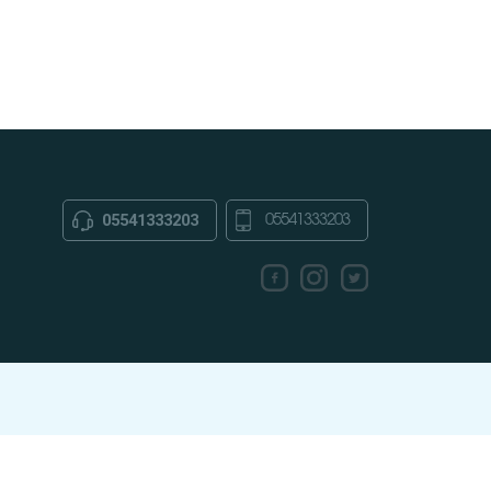
05541333203
05541333203