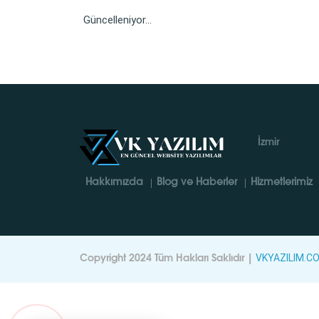
Güncelleniyor...
İzmir
Hakkımızda
Blog ve Haberler
Hizmetlerimiz
VKYAZILIM.C
Copyright 2024 Tüm Hakları Saklıdır |