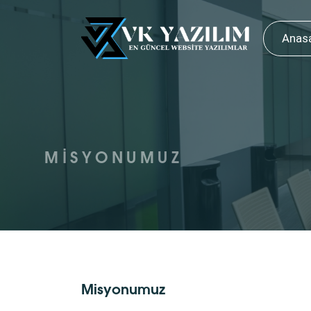
Anas
MISYONUMUZ
Misyonumuz